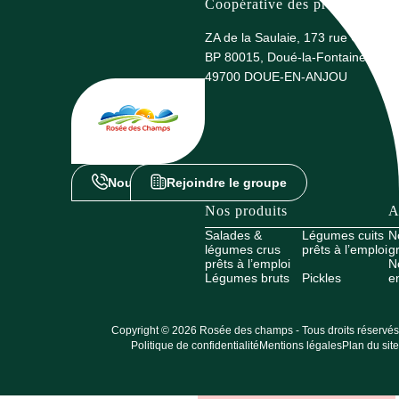
Coopérative des producteurs 
ZA de la Saulaie, 173 rue G. Eiffel
BP 80015, Doué-la-Fontaine
49700 DOUE-EN-ANJOU
Nous contacter
Rejoindre le groupe
Nos produits
A
Salades &
Légumes cuits
N
légumes crus
prêts à l’emploi
g
prêts à l’emploi
N
Légumes bruts
Pickles
e
Copyright © 2026 Rosée des champs - Tous droits réservés
Politique de confidentialité
Mentions légales
Plan du site