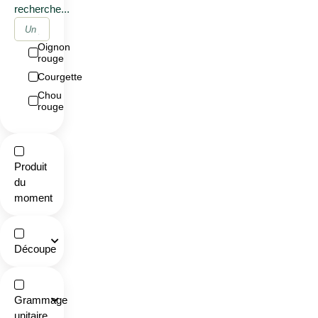
recherche...
Oignon
rouge
Courgette
Chou
rouge
Produit
du
moment
Découpe
Grammage
unitaire