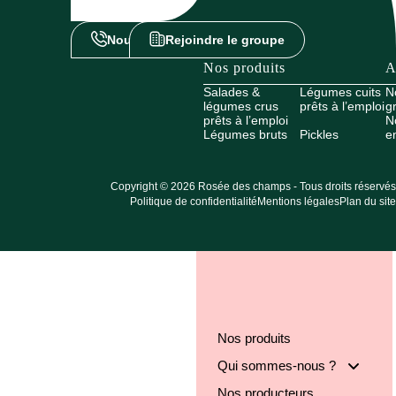
Nous contacter
Rejoindre le groupe
Nos produits
A
Salades &
Légumes cuits
N
légumes crus
prêts à l’emploi
g
prêts à l’emploi
N
Légumes bruts
Pickles
e
Copyright © 2026 Rosée des champs - Tous droits réservés
Politique de confidentialité
Mentions légales
Plan du site
Nos produits
Qui sommes-nous ?
Nos producteurs
Notre groupe