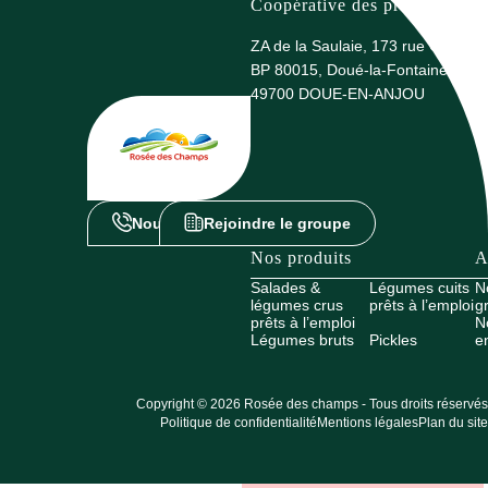
Coopérative des producteurs 
ZA de la Saulaie, 173 rue G. Eiffel
BP 80015, Doué-la-Fontaine
49700 DOUE-EN-ANJOU
Nous contacter
Rejoindre le groupe
Nos produits
A
Salades &
Légumes cuits
N
légumes crus
prêts à l’emploi
g
prêts à l’emploi
N
Légumes bruts
Pickles
e
Copyright © 2026 Rosée des champs - Tous droits réservés
Politique de confidentialité
Mentions légales
Plan du site