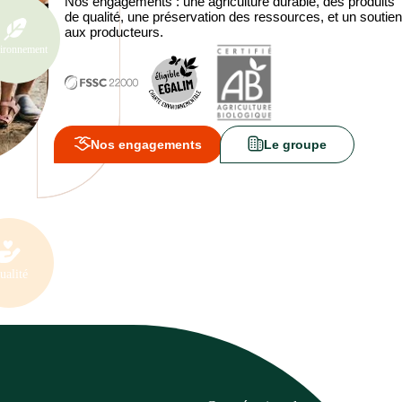
Nos engagements : une agriculture durable, des produits
de qualité, une préservation des ressources, et un soutien
aux producteurs.
ironnement
Nos engagements
Le groupe
ualité