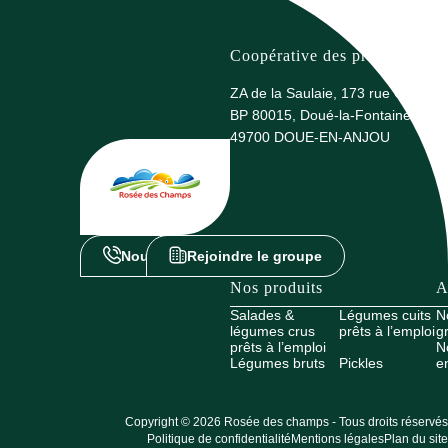
Coopérative des producteurs 
ZA de la Saulaie, 173 rue G. Eiffel
BP 80015, Doué-la-Fontaine
49700 DOUE-EN-ANJOU
Nous contacter
Rejoindre le groupe
Nos produits
A
Salades &
Légumes cuits
N
légumes crus
prêts à l’emploi
g
prêts à l’emploi
N
Légumes bruts
Pickles
e
Copyright © 2026 Rosée des champs - Tous droits réservés
Politique de confidentialité
Mentions légales
Plan du site