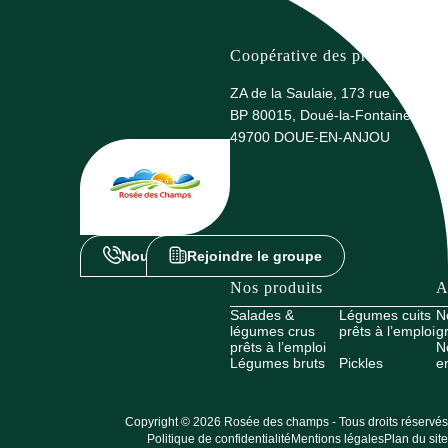
Coopérative des producteurs 
ZA de la Saulaie, 173 rue G. Eiffel
BP 80015, Doué-la-Fontaine
49700 DOUE-EN-ANJOU
Nous contacter
Rejoindre le groupe
Nos produits
A
Salades &
Légumes cuits
N
légumes crus
prêts à l’emploi
g
prêts à l’emploi
N
Légumes bruts
Pickles
e
Copyright © 2026 Rosée des champs - Tous droits réservés
Politique de confidentialité
Mentions légales
Plan du site