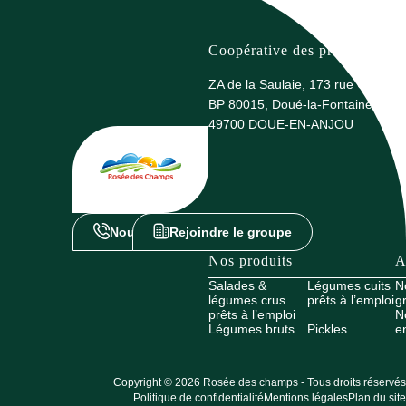
Coopérative des producteurs 
ZA de la Saulaie, 173 rue G. Eiffel
BP 80015, Doué-la-Fontaine
49700 DOUE-EN-ANJOU
Nous contacter
Rejoindre le groupe
Nos produits
A
Salades &
Légumes cuits
N
légumes crus
prêts à l’emploi
g
prêts à l’emploi
N
Légumes bruts
Pickles
e
Copyright © 2026 Rosée des champs - Tous droits réservés
Politique de confidentialité
Mentions légales
Plan du site