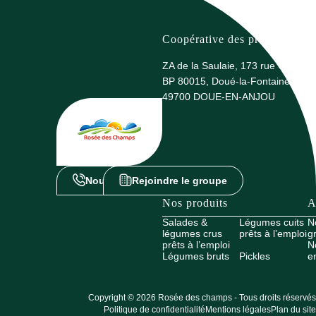
Coopérative des producteurs 
ZA de la Saulaie, 173 rue G. Eiffel
BP 80015, Doué-la-Fontaine
49700 DOUE-EN-ANJOU
Nous contacter
Rejoindre le groupe
Nos produits
A
Salades &
Légumes cuits
N
légumes crus
prêts à l’emploi
g
prêts à l’emploi
N
Légumes bruts
Pickles
e
Copyright © 2026 Rosée des champs - Tous droits réservés
Politique de confidentialité
Mentions légales
Plan du site