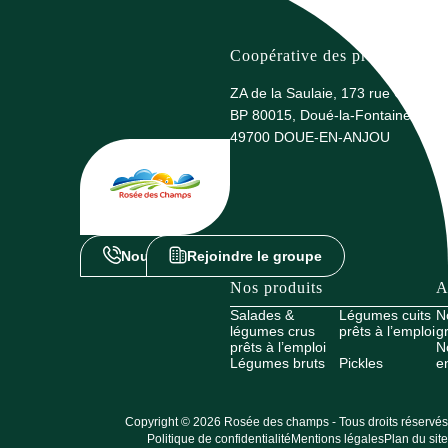
Coopérative des producteurs 
ZA de la Saulaie, 173 rue G. Eiffel
BP 80015, Doué-la-Fontaine
49700 DOUE-EN-ANJOU
Nous contacter
Rejoindre le groupe
Nos produits
A
Salades &
Légumes cuits
N
légumes crus
prêts à l’emploi
g
prêts à l’emploi
N
Légumes bruts
Pickles
e
Copyright © 2026 Rosée des champs - Tous droits réservés
Politique de confidentialité
Mentions légales
Plan du site