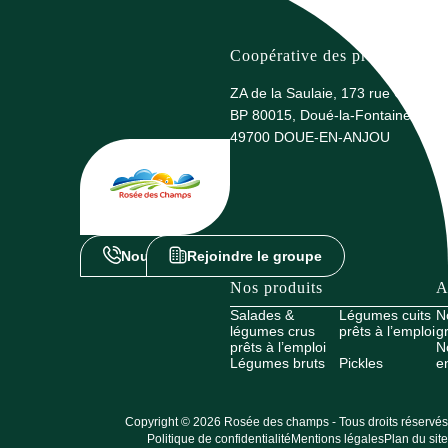
Coopérative des producteurs 
ZA de la Saulaie, 173 rue G. Eiffel
BP 80015, Doué-la-Fontaine
49700 DOUE-EN-ANJOU
Nous contacter
Rejoindre le groupe
Nos produits
A
Salades &
Légumes cuits
N
légumes crus
prêts à l’emploi
g
prêts à l’emploi
N
Légumes bruts
Pickles
e
Copyright © 2026 Rosée des champs - Tous droits réservés
Politique de confidentialité
Mentions légales
Plan du site