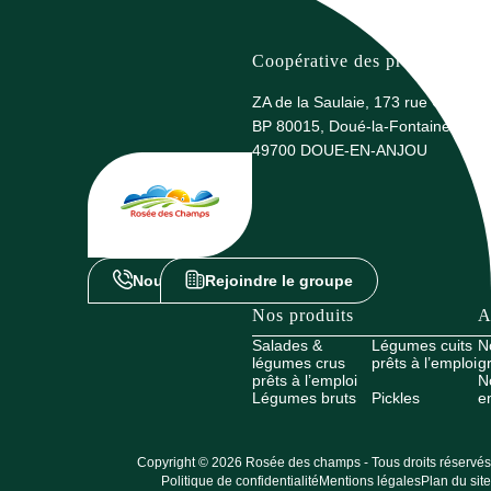
Coopérative des producteurs 
ZA de la Saulaie, 173 rue G. Eiffel
BP 80015, Doué-la-Fontaine
49700 DOUE-EN-ANJOU
Nous contacter
Rejoindre le groupe
Nos produits
A
Salades &
Légumes cuits
N
légumes crus
prêts à l’emploi
g
prêts à l’emploi
N
Légumes bruts
Pickles
e
Copyright © 2026 Rosée des champs - Tous droits réservés
Politique de confidentialité
Mentions légales
Plan du site