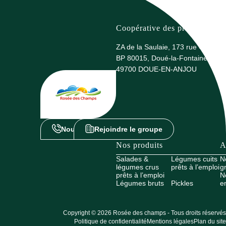
Coopérative des producteurs 
ZA de la Saulaie, 173 rue G. Eiffel
BP 80015, Doué-la-Fontaine
49700 DOUE-EN-ANJOU
Nous contacter
Rejoindre le groupe
Nos produits
A
Salades &
Légumes cuits
N
légumes crus
prêts à l’emploi
g
prêts à l’emploi
N
Légumes bruts
Pickles
e
Copyright © 2026 Rosée des champs - Tous droits réservés
Politique de confidentialité
Mentions légales
Plan du site