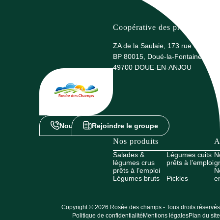
Coopérative des producteurs 
ZA de la Saulaie, 173 rue G. Eiffel
BP 80015, Doué-la-Fontaine
49700 DOUE-EN-ANJOU
Nous contacter
Rejoindre le groupe
Nos produits
A
Salades &
Légumes cuits
N
légumes crus
prêts à l’emploi
g
prêts à l’emploi
N
Légumes bruts
Pickles
e
Copyright © 2026 Rosée des champs - Tous droits réservés
Politique de confidentialité
Mentions légales
Plan du site