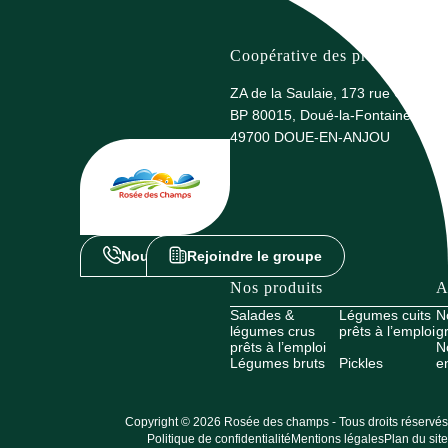
Coopérative des producteurs 
ZA de la Saulaie, 173 rue G. Eiffel
BP 80015, Doué-la-Fontaine
49700 DOUE-EN-ANJOU
Nous contacter
Rejoindre le groupe
Nos produits
A
Salades &
Légumes cuits
N
légumes crus
prêts à l’emploi
g
prêts à l’emploi
N
Légumes bruts
Pickles
e
Copyright © 2026 Rosée des champs - Tous droits réservés
Politique de confidentialité
Mentions légales
Plan du site