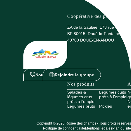
Coopérative des producteurs 
ZA de la Saulaie, 173 rue G. Eiffel
BP 80015, Doué-la-Fontaine
49700 DOUE-EN-ANJOU
Nous contacter
Rejoindre le groupe
Nos produits
A
Salades &
Légumes cuits
N
légumes crus
prêts à l’emploi
g
prêts à l’emploi
N
Légumes bruts
Pickles
e
Copyright © 2026 Rosée des champs - Tous droits réservés
Politique de confidentialité
Mentions légales
Plan du site