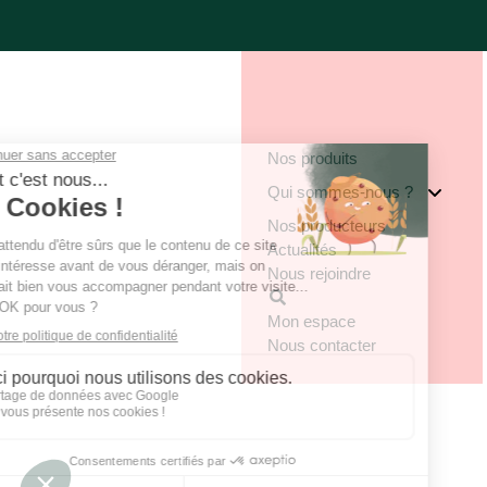
Nos produits
Qui sommes-nous ?
Nos producteurs
Notre groupe
Actualités
Nos engagements
Nous rejoindre
Notre implantation
Mon espace
Nous contacter