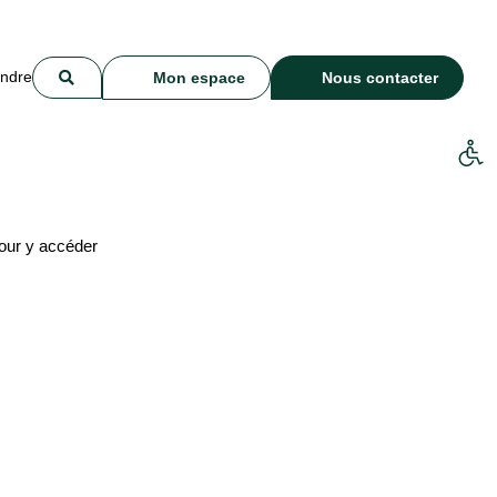
indre
Mon espace
Nous contacter
our y accéder