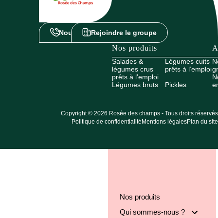
Nous contacter
Rejoindre le groupe
Nos produits
A
Salades &
Légumes cuits
N
légumes crus
prêts à l’emploi
g
prêts à l’emploi
N
Légumes bruts
Pickles
e
Copyright © 2026 Rosée des champs - Tous droits réservés
Politique de confidentialité
Mentions légales
Plan du site
Nos produits
Qui sommes-nous ?