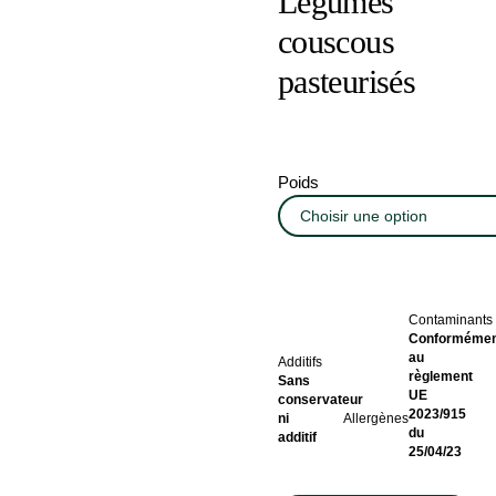
Légumes
couscous
pasteurisés
Poids
Contaminants
Conformémen
au
Additifs
règlement
Sans
UE
conservateur
2023/915
ni
Allergènes
du
additif
25/04/23