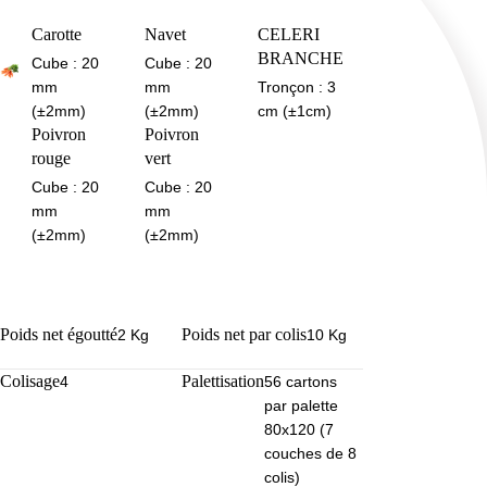
Carotte
Navet
CELERI
BRANCHE
Cube : 20
Cube : 20
mm
mm
Tronçon : 3
(±2mm)
(±2mm)
cm (±1cm)
Poivron
Poivron
rouge
vert
Cube : 20
Cube : 20
mm
mm
(±2mm)
(±2mm)
Poids net égoutté
Poids net par colis
2 Kg
10 Kg
Colisage
Palettisation
4
56 cartons
par palette
80x120 (7
couches de 8
colis)