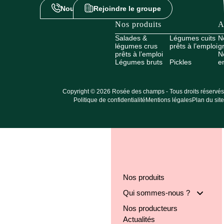
Nous contacter
Rejoindre le groupe
Nos produits
A
Salades &
Légumes cuits
N
légumes crus
prêts à l’emploi
g
prêts à l’emploi
N
Légumes bruts
Pickles
e
Copyright © 2026 Rosée des champs - Tous droits réservés
Politique de confidentialité
Mentions légales
Plan du site
Nos produits
Qui sommes-nous ?
Nos producteurs
Notre groupe
Actualités
Nos engagements