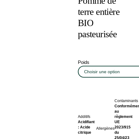
Pomme de
terre entière
BIO
pasteurisée
Poids
Contaminants
Conformémen
au
Additifs
règlement
Acidifiant
UE
: Acide
2023/915
Allergènes
citrique
du
25/04/23