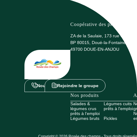
Coopérative des producteurs 
ZA de la Saulaie, 173 rue G. Eiffel
BP 80015, Doué-la-Fontaine
49700 DOUE-EN-ANJOU
Nous contacter
Rejoindre le groupe
Nos produits
A
Salades &
Légumes cuits
N
légumes crus
prêts à l’emploi
g
prêts à l’emploi
N
Légumes bruts
Pickles
e
Copyright © 2026 Rosée des champs - Tous droits réservés