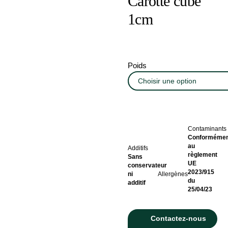
Carotte cube
1cm
Poids
Contaminants
Conformémen
au
Additifs
règlement
Sans
UE
conservateur
2023/915
ni
Allergènes
du
additif
25/04/23
Contactez-nous