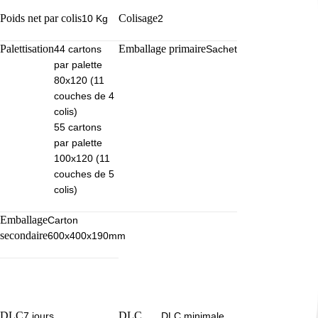
Poids net par colis
Colisage
10 Kg
2
Palettisation
Emballage primaire
44 cartons
Sachet
par palette
80x120 (11
couches de 4
colis)
55 cartons
par palette
100x120 (11
couches de 5
colis)
Emballage
Carton
secondaire
600x400x190mm
DLC
DLC
7 jours
DLC minimale