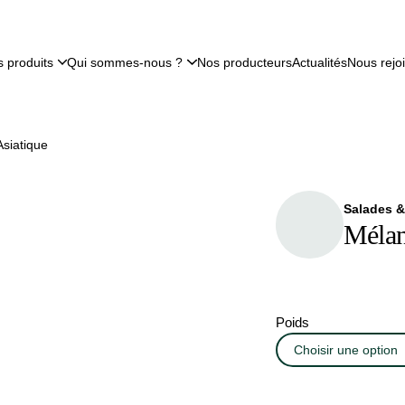
 produits
Qui sommes-nous ?
Nos producteurs
Actualités
Nous rejo
siatique
Salades &
Mélan
Poids