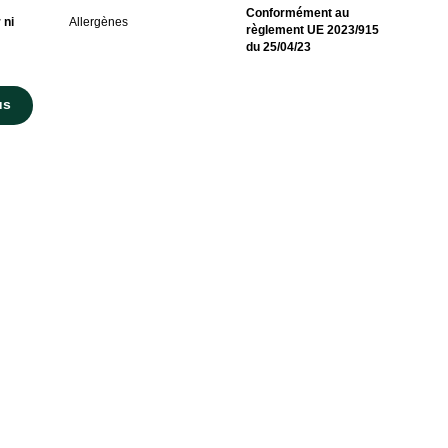
Conformément au
 ni
Allergènes
règlement UE 2023/915
du 25/04/23
us