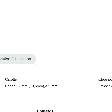
ation / Utilisation
Carotte
Chou p
Râpée : 2 mm (±0,5mm),3-6 mm
Effilée 
Colisage
8