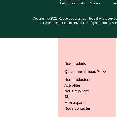
Légumes bruts
Pickles
e
Copyright © 2026 Rosée des champs - Tous droits réservés
Politique de confidentialité
Mentions légales
Plan du site
Nos produits
Qui sommes-nous ?
Nos producteurs
Notre groupe
Actualités
Nos engagements
Nous rejoindre
Notre implantation
Mon espace
Nous contacter