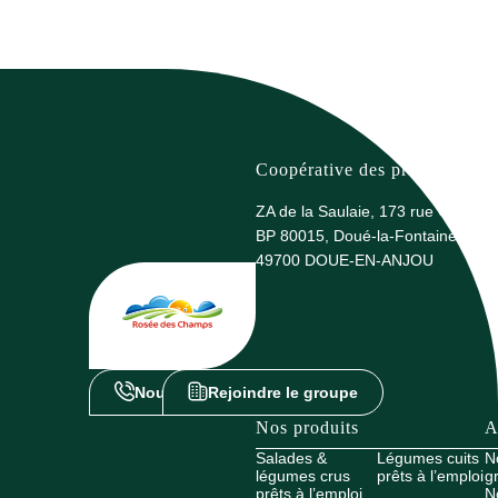
Coopérative des producteurs 
ZA de la Saulaie, 173 rue G. Eiffel
BP 80015, Doué-la-Fontaine
49700 DOUE-EN-ANJOU
Nous contacter
Rejoindre le groupe
Nos produits
A
Salades &
Légumes cuits
N
légumes crus
prêts à l’emploi
g
prêts à l’emploi
N