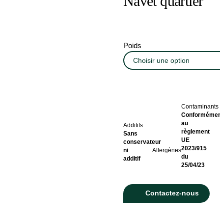
Navet quartier
Poids
Contaminants
Conformémen
au
Additifs
règlement
Sans
UE
conservateur
2023/915
ni
Allergènes
du
additif
25/04/23
Contactez-nous