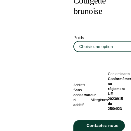
Courgette
brunoise
Poids
Contaminants
Conformémen
au
Additifs
règlement
Sans
UE
conservateur
2023/915
ni
Allergènes
du
additif
25/04/23
Contactez-nous