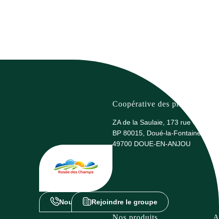
Coopérative des producteurs 
ZA de la Saulaie, 173 rue G. Eiffel
BP 80015, Doué-la-Fontaine
49700 DOUE-EN-ANJOU
Nous contacter
Rejoindre le groupe
Nos produits
A