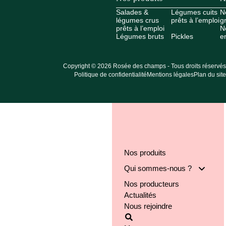
Salades &
Légumes cuits
N
légumes crus
prêts à l’emploi
g
prêts à l’emploi
N
Légumes bruts
Pickles
e
Copyright © 2026 Rosée des champs - Tous droits réservés
Politique de confidentialité
Mentions légales
Plan du site
Nos produits
Qui sommes-nous ?
Nos producteurs
Notre groupe
Actualités
Nos engagements
Nous rejoindre
Notre implantation