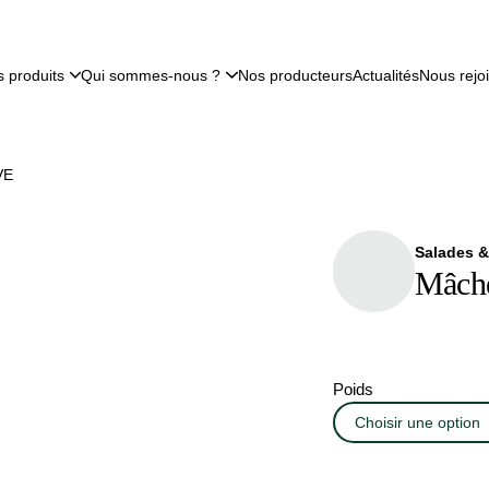
 produits
Qui sommes-nous ?
Nos producteurs
Actualités
Nous rejo
VE
Salades &
Mâch
Poids