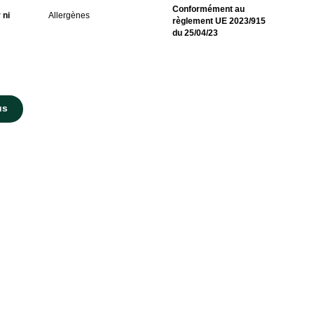
Conformément au
 ni
Allergènes
règlement UE 2023/915
du 25/04/23
us