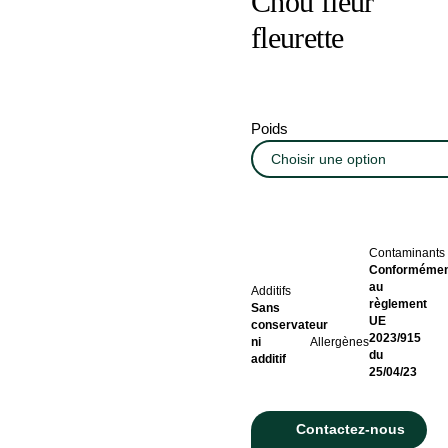
Chou fleur
fleurette
Poids
Contaminants
Conformémen
au
Additifs
règlement
Sans
UE
conservateur
2023/915
ni
Allergènes
du
additif
25/04/23
Contactez-nous