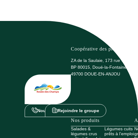
Coopérative des producteurs 
ZA de la Saulaie, 173 rue G. Eiffel
BP 80015, Doué-la-Fontaine
49700 DOUE-EN-ANJOU
Nous contacter
Rejoindre le groupe
Nos produits
A
Salades &
Légumes cuits
N
légumes crus
prêts à l’emploi
g