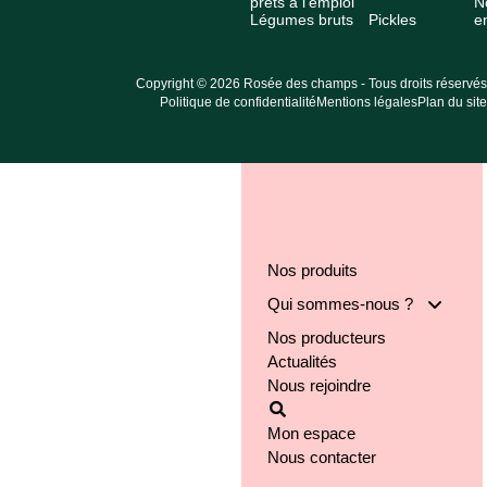
prêts à l’emploi
N
Légumes bruts
Pickles
e
Copyright © 2026 Rosée des champs - Tous droits réservés
Politique de confidentialité
Mentions légales
Plan du site
Nos produits
Qui sommes-nous ?
Nos producteurs
Notre groupe
Actualités
Nos engagements
Nous rejoindre
Notre implantation
Mon espace
Nous contacter