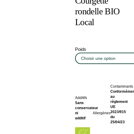
Courgette
rondelle BIO
Local
Poids
Contaminants
Conformémen
au
Additifs
règlement
Sans
UE
conservateur
2023/915
ni
Allergènes
du
additif
25/04/23