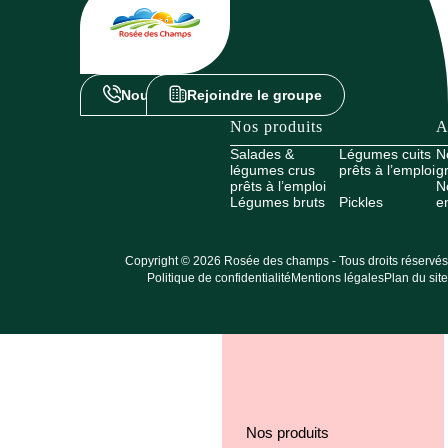
Nous contacter
Rejoindre le groupe
Nos produits
A
Salades &
Légumes cuits
N
légumes crus
prêts à l’emploi
g
prêts à l’emploi
N
Légumes bruts
Pickles
e
Copyright © 2026 Rosée des champs - Tous droits réservés
Politique de confidentialité
Mentions légales
Plan du site
Nos produits