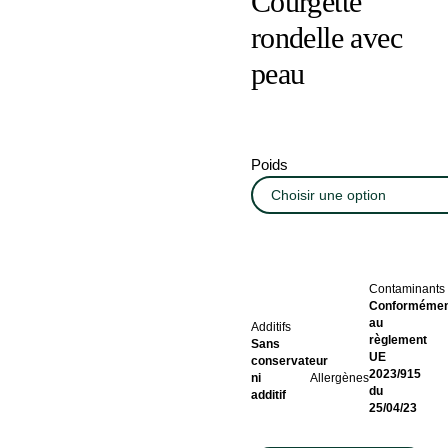
Courgette
rondelle avec
peau
Poids
Contaminants
Conformémen
au
Additifs
règlement
Sans
UE
conservateur
2023/915
ni
Allergènes
du
additif
25/04/23