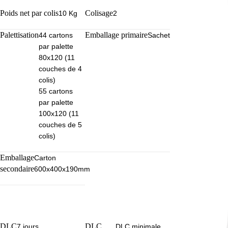
Poids net par colis
Colisage
10 Kg
2
Palettisation
Emballage primaire
44 cartons
Sachet
par palette
80x120 (11
couches de 4
colis)
55 cartons
par palette
100x120 (11
couches de 5
colis)
Emballage
Carton
secondaire
600x400x190mm
DLC
DLC
7 jours
DLC minimale