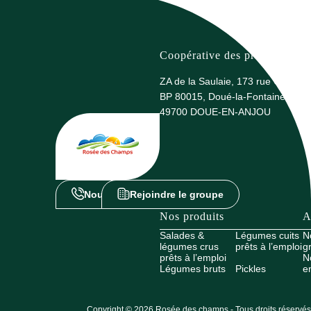
Coopérative des producteurs 
ZA de la Saulaie, 173 rue G. Eiffel
BP 80015, Doué-la-Fontaine
49700 DOUE-EN-ANJOU
Nous contacter
Rejoindre le groupe
Nos produits
A
Salades &
Légumes cuits
N
légumes crus
prêts à l’emploi
g
prêts à l’emploi
N
Légumes bruts
Pickles
e
Copyright © 2026 Rosée des champs - Tous droits réservés