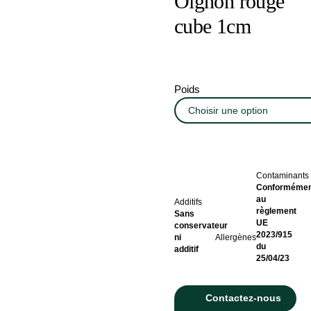
Oignon rouge
cube 1cm
Poids
Contaminants
Conformémen
au
Additifs
règlement
Sans
UE
conservateur
2023/915
ni
Allergènes
du
additif
25/04/23
Contactez-nous