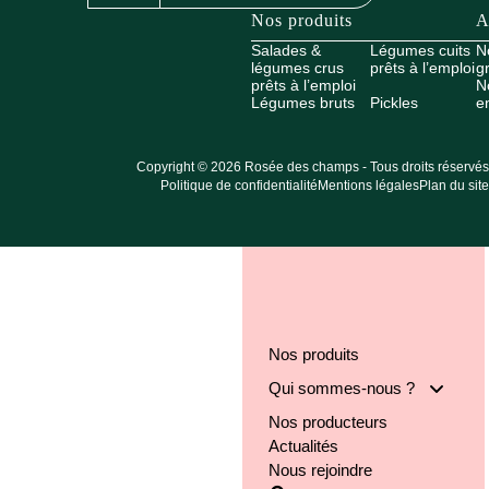
Nos produits
A
Salades &
Légumes cuits
N
légumes crus
prêts à l’emploi
g
prêts à l’emploi
N
Légumes bruts
Pickles
e
Copyright © 2026 Rosée des champs - Tous droits réservés
Politique de confidentialité
Mentions légales
Plan du site
Nos produits
Qui sommes-nous ?
Nos producteurs
Notre groupe
Actualités
Nos engagements
Nous rejoindre
Notre implantation