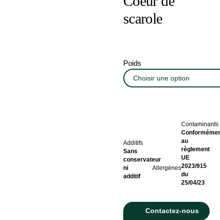
Coeur de
scarole
Poids
Contaminants
Conformémen
au
Additifs
règlement
Sans
UE
conservateur
2023/915
ni
Allergènes
du
additif
25/04/23
Contactez-nous