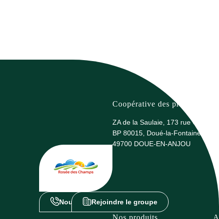
Coopérative des producteurs 
ZA de la Saulaie, 173 rue G. Eiffel
BP 80015, Doué-la-Fontaine
49700 DOUE-EN-ANJOU
Nous contacter
Rejoindre le groupe
Nos produits
A