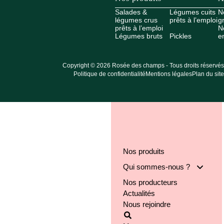
Salades &
Légumes cuits
N
légumes crus
prêts à l’emploi
g
prêts à l’emploi
N
Légumes bruts
Pickles
e
Copyright © 2026 Rosée des champs - Tous droits réservés
Politique de confidentialité
Mentions légales
Plan du site
Nos produits
Qui sommes-nous ?
Nos producteurs
Notre groupe
Actualités
Nos engagements
Nous rejoindre
Notre implantation